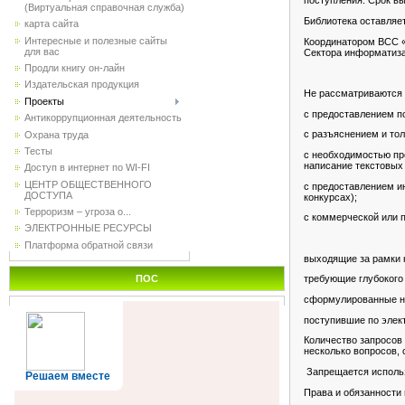
поступления. Срок в
(Виртуальная справочная служба)
Библиотека оставляе
карта сайта
Интересные и полезные сайты
Координатором ВСС «
для вас
Сектора информатизац
Продли книгу он-лайн
Издательская продукция
Не рассматриваются 
Проекты
с предоставлением по
Антикоррупционная деятельность
с разъяснением и тол
Охрана труда
Тесты
с необходимостью пр
написание текстовых 
Доступ в интернет по WI-FI
ЦЕНТР ОБЩЕСТВЕННОГО
с предоставлением ин
ДОСТУПА
конкурсах);
Терроризм – угроза о...
с коммерческой или 
ЭЛЕКТРОННЫЕ РЕСУРСЫ
Платформа обратной связи
выходящие за рамки 
ПОС
требующие глубокого
сформулированные н
поступившие по элек
Количество запросов 
несколько вопросов, 
Запрещается использ
Решаем вместе
Права и обязанности