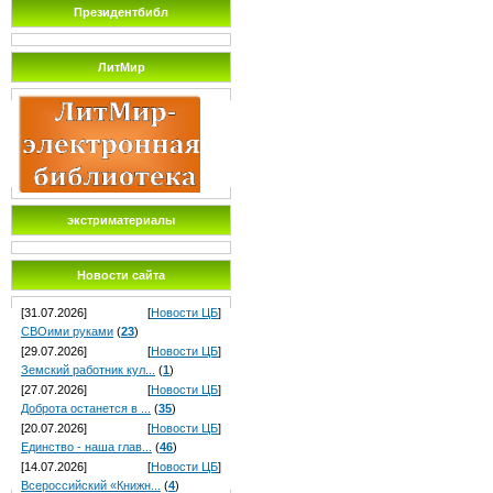
Президентбибл
ЛитМир
экстриматериалы
Новости сайта
[31.07.2026]
[
Новости ЦБ
]
СВОими руками
(
23
)
[29.07.2026]
[
Новости ЦБ
]
Земский работник кул...
(
1
)
[27.07.2026]
[
Новости ЦБ
]
Доброта останется в ...
(
35
)
[20.07.2026]
[
Новости ЦБ
]
Единство - наша глав...
(
46
)
[14.07.2026]
[
Новости ЦБ
]
Всероссийский «Книжн...
(
4
)