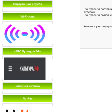
Виртуальная служба
Контроль за состоян
отделом.
Контроль за выполне
Wi-Fi-зона
Анализ и учет вирту
«PRO.Культура.РФ»
интернет-читалка
ЛитРес