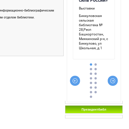
й информационно-библиографическим
м отделом библиотеки.
Президентбибл