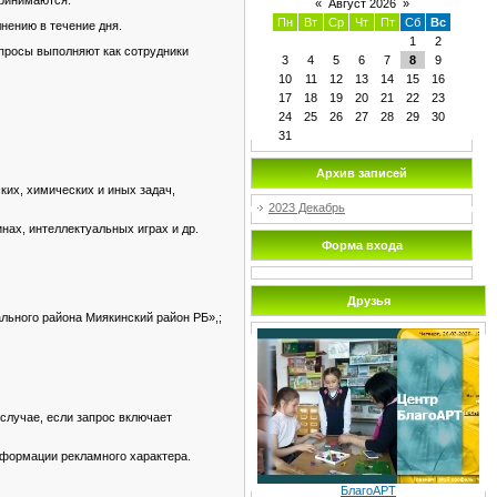
принимаются.
«
Август 2026
»
Пн
Вт
Ср
Чт
Пт
Сб
Вс
нению в течение дня.
1
2
просы выполняют как сотрудники
3
4
5
6
7
8
9
10
11
12
13
14
15
16
17
18
19
20
21
22
23
24
25
26
27
28
29
30
31
Архив записей
их, химических и иных задач,
2023 Декабрь
нах, интеллектуальных играх и др.
Форма входа
Друзья
ьного района Миякинский район РБ»,;
случае, если запрос включает
формации рекламного характера.
БлагоАРТ