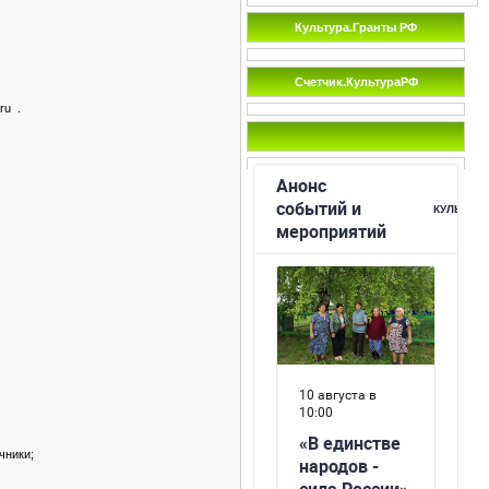
Культура.Гранты РФ
Счетчик.КультураРФ
ru .
чники;