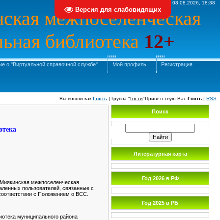
Суббота, 08.08.2026, 18:38
Версия для слабовидящих
ская межпоселенческая
льная библиотека
12+
е о "Виртуальной справочной службе"
Мой профиль
Регистрация
Вы вошли как
Гость
|
Группа
"
Гости
"
Приветствую Вас
Гость
|
RSS
Поиск
отека
Литературная карта
Год 2026 в РФ
«Миякинская межпоселенческая
аленных пользователей, связанные с
в соответствии с Положением о ВСС.
Год 2025 в РБ
иотека муниципального района