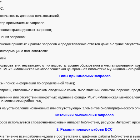
».
С:
есплатность для всех пользователей;
тер принимаемых запросов;
лнения краеведческих запросов;
нения запросов;
лнения принятых к работе запросов и предоставление ответов даже в случае отсутст
информации о пользователях.
елей
льзователи, независимо от их возраста, уровня образования и места проживания, ко
те МБУК «Миякинская межпоселенческая центральная библиотека муниципального рай
Типы принимаемых запросов
ы (поиск информации по определенной теме);
апросы, связанные с поиском сведений о каком-либо явлении, событии, персоне, пред
наличии или отсутствии конкретных изданий в фондах МБУК «Миякинская межпоселен
на Миякинский район РБ»,
 на установление искаженных или отсутствующих элементов библиографического оп
Источники выполнения запросов
осов используется справочно-поисковый аппарат библиотеки, ресурсы Интернет, арх
2. Режим и порядок работы ВСС
в течение всей рабочей недели в соответствии с графиком работы библиотеки и выпо