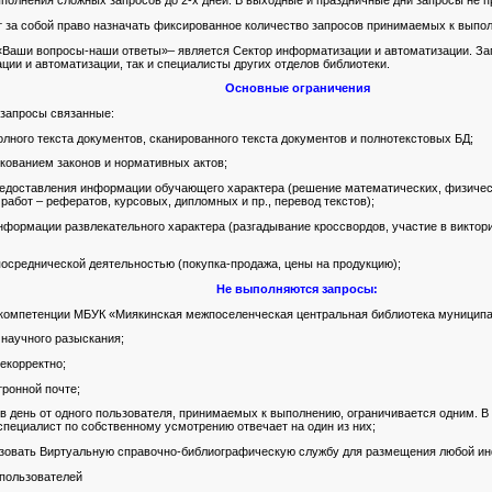
ыполнения сложных запросов до 2-х дней. В выходные и праздничные дни запросы не 
т за собой право назначать фиксированное количество запросов принимаемых к выпол
Ваши вопросы-наши ответы»– является Сектор информатизации и автоматизации. За
ии и автоматизации, так и специалисты других отделов библиотеки.
Основные ограничения
запросы связанные:
лного текста документов, сканированного текста документов и полнотекстовых БД;
кованием законов и нормативных актов;
едоставления информации обучающего характера (решение математических, физическ
работ – рефератов, курсовых, дипломных и пр., перевод текстов);
формации развлекательного характера (разгадывание кроссвордов, участие в виктори
посреднической деятельностью (покупка-продажа, цены на продукцию);
Не выполняются запросы:
компетенции МБУК «Миякинская межпоселенческая центральная библиотека муниципал
 научного разыскания;
екорректно;
тронной почте;
в день от одного пользователя, принимаемых к выполнению, ограничивается одним. В 
специалист по собственному усмотрению отвечает на один из них;
овать Виртуальную справочно-библиографическую службу для размещения любой ин
 пользователей