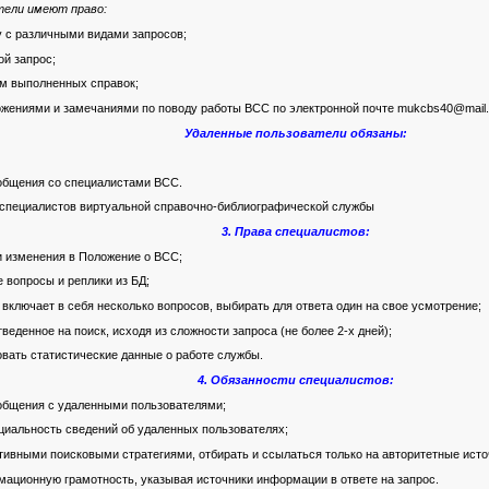
тели имеют право:
 с различными видами запросов;
ой запрос;
м выполненных справок;
жениями и замечаниями по поводу работы ВСС по электронной почте mukcbs40@mail.
Удаленные пользователи обязаны:
общения со специалистами ВСС.
 специалистов виртуальной справочно-библиографической службы
3. Права специалистов:
и изменения в Положение о ВСС;
 вопросы и реплики из БД;
 включает в себя несколько вопросов, выбирать для ответа один на свое усмотрение;
веденное на поиск, исходя из сложности запроса (не более 2-х дней);
овать статистические данные о работе службы.
4. Обязанности специалистов:
общения с удаленными пользователями;
иальность сведений об удаленных пользователях;
ивными поисковыми стратегиями, отбирать и ссылаться только на авторитетные исто
ационную грамотность, указывая источники информации в ответе на запрос.