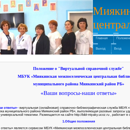
Миякин
центра
Главная
Положени
Выход
Вход
Положение о "Виртуальной справочной службе"
МБУК «Миякинская межпоселенческая центральная библи
муниципального района Миякинский район РБ»
«Ваши вопросы-наши ответы»
и ответы»
–
виртуальная (онлайновая) справочно-библиографическая служба МБУК 
ека муниципального района Миякинский район РБ», выполняющая разовые запросы уд
ниверсальной тематики. Размещается на сайте http://bibl-miyaky.ucoz.ru , работает 
1.Общие положения
ответы» является сервисом МБУК «Миякинская межпоселенческая центральная библ