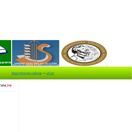
Конструктор сайтов
—
uCoz