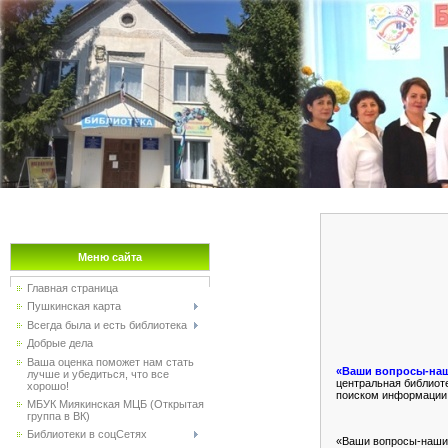
Меню сайта
Главная страница
Пушкинская карта
Всегда была и есть библиотека
Добрые дела
Ваша оценка поможет нам стать
«Ваши вопросы-наш
лучше и убедиться, что все
центральная библиот
хорошо!
поиском информации у
МБУК Миякинская МЦБ (Открытая
группа в ВК)
Библиотеки в соцСетях
«Ваши вопросы-наши 