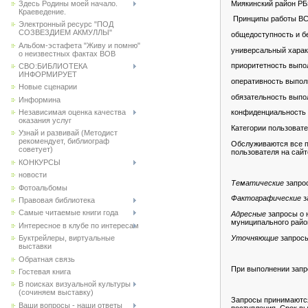
Миякинский район РБ
Здесь Родины моей начало.
Краеведение.
Принципы работы ВС
Электронный ресурс "ПОД
СОЗВЕЗДИЕМ АКМУЛЛЫ"
общедоступность и б
Альбом-эстафета "Живу и помню"
универсальный харак
о неизвестных фактах ВОВ
приоритетность выпо
СВО:БИБЛИОТЕКА
ИНФОРМИРУЕТ
оперативность выпол
Новые сценарии
обязательность выпо
Информина
Независимая оценка качества
конфиденциальность 
оказания услуг
Категории пользоват
Узнай и развивай (Методист
рекомендует, библиограф
Обслуживаются все по
советует)
пользователя на сай
КОНКУРСЫ
новости
Тематические
запрос
Фотоальбомы
Фактографические
з
Правовая библиотека
Самые читаемые книги года
Адресные
запросы о 
муниципального райо
Интересное в клубе по интересам
Уточняющие
запросы
Буктрейлеры, виртуальные
выставки
Обратная связь
При выполнении запр
Гостевая книга
В поисках визуальной культуры
(сочиняем выставку)
Запросы принимаются 
Ваши вопросы - наши ответы