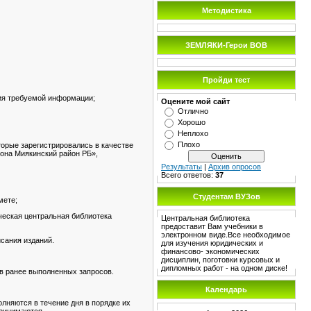
Методистика
ЗЕМЛЯКИ-Герои ВОВ
Пройди тест
вия требуемой информации;
Оцените мой сайт
Отлично
Хорошо
Неплохо
Плохо
торые зарегистрировались в качестве
она Миякинский район РБ»,
Результаты
|
Архив опросов
Всего ответов:
37
Студентам ВУЗов
мете;
ческая центральная библиотека
Центральная библиотека
предоставит Вам учебники в
электронном виде.Все необходимое
исания изданий.
для изучения юридических и
финансово- экономических
дисциплин, поготовки курсовых и
дипломных работ - на одном диске!
ив ранее выполненных запросов.
Календарь
лняются в течение дня в порядке их