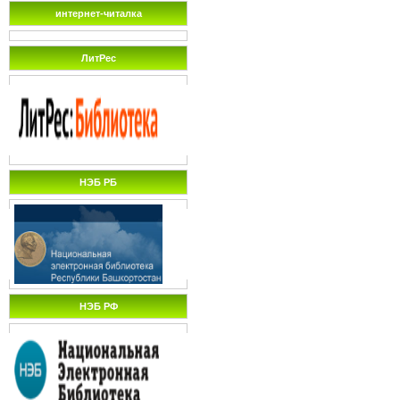
интернет-читалка
ЛитРес
НЭБ РБ
НЭБ РФ