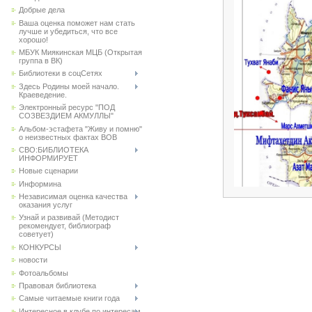
Добрые дела
Ваша оценка поможет нам стать
лучше и убедиться, что все
хорошо!
МБУК Миякинская МЦБ (Открытая
группа в ВК)
Библиотеки в соцСетях
Здесь Родины моей начало.
Краеведение.
Электронный ресурс "ПОД
СОЗВЕЗДИЕМ АКМУЛЛЫ"
Альбом-эстафета "Живу и помню"
о неизвестных фактах ВОВ
СВО:БИБЛИОТЕКА
ИНФОРМИРУЕТ
Новые сценарии
Информина
Независимая оценка качества
оказания услуг
Узнай и развивай (Методист
рекомендует, библиограф
советует)
КОНКУРСЫ
новости
Фотоальбомы
Правовая библиотека
Самые читаемые книги года
Интересное в клубе по интересам