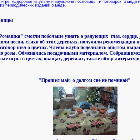
 игре: «Здоровье из улья» и «аукционе пословиц»
и поговорок
о меде и
 из периодических изданий о меде.
авицы"
омашка" смогли побольше узнать о радующих глаз, сердце, 
или песни, стихи об этих деревьях, получили рекомендации по
зговор шел о цветах. Члены клуба поделились опытом выра
нно розы. Обменялись посадочными материалом. Собравшим
ые игры о цветах, оващах, деревьях, также обзор литерату
"Прошел май- о долгом сне не поминай
"