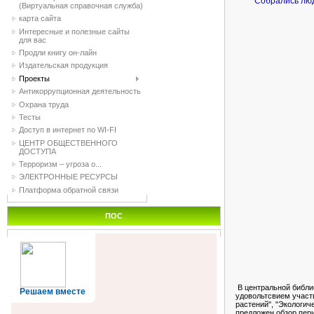
Собрались люди ув
(Виртуальная справочная служба)
карта сайта
Интересные и полезные сайты
для вас
Продли книгу он-лайн
Издательская продукция
Проекты
Антикоррупционная деятельность
Охрана труда
Тесты
Доступ в интернет по WI-FI
ЦЕНТР ОБЩЕСТВЕННОГО
ДОСТУПА
Терроризм – угроза о...
ЭЛЕКТРОННЫЕ РЕСУРСЫ
Платформа обратной связи
ПОС
В центральной библио
Решаем вместе
удовольтсвием участв
растений", "Экологи
предложен обзор пери