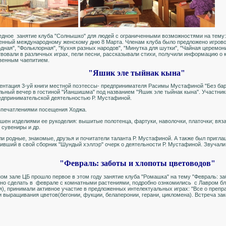
едное занятие клуба "Солнышко" для людей с ограниченными возможностями на тему:
енный международному женскому дню 8 Марта. Членам клуба было предложено игрово
дная", "Фольклорная", "Кухня разных народов", "Минутка для шутки", "Чайная церемон
твовали в различных играх, пели песни, рассказывали стихи, получили информацию о к
венным чаепитием.
"Яшик эле тыйнак кына"
ентация 3-уй книги местной поэтессы- предпринимателя Расимы Мустафиной "Без бары
льный вечер в гостиной "Йаншишма" под названием "Яшик эле тыйнак кына". Участник
редпринимательской деятельностью Р. Мустафиной.
впечатлениями посещения Ходжа.
шен изделиями ее рукоделия: вышитые полотенца, фартуки, наволочки, платочки; вяза
 сувениры и др.
и родные, знакомые, друзья и почитатели таланта Р. Мустафиной. А также был пригла
ивший в свой сборник "Шундый хэллэр" очерк о деятельности Р. Мустафиной. Звучали
"Февраль: заботы и хлопоты цветоводов"
ом зале ЦБ прошло первое в этом году занятие клуба "Ромашка" на тему "Февраль: з
ужно сделать в феврале с комнатными растениями, подробно ознкомились с Лавром бл
, принимали активное участие в предложенных интелектуальных играх: "Все о препра
 выращивания цветов(бегонии, фукции, белаперонии, герани, цикломена). Встреча за