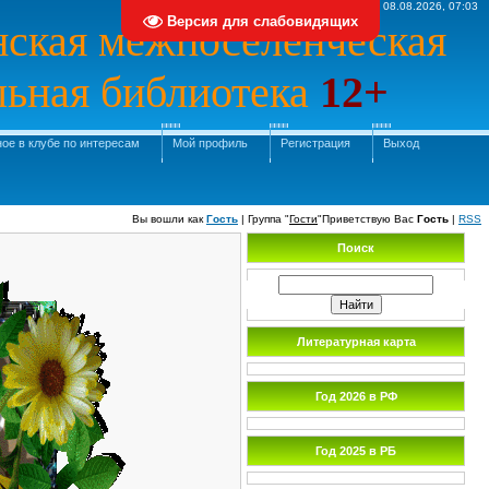
Суббота, 08.08.2026, 07:03
Версия для слабовидящих
ская межпоселенческая
льная библиотека
12+
ое в клубе по интересам
Мой профиль
Регистрация
Выход
Вы вошли как
Гость
|
Группа
"
Гости
"
Приветствую Вас
Гость
|
RSS
Поиск
Литературная карта
Год 2026 в РФ
Год 2025 в РБ