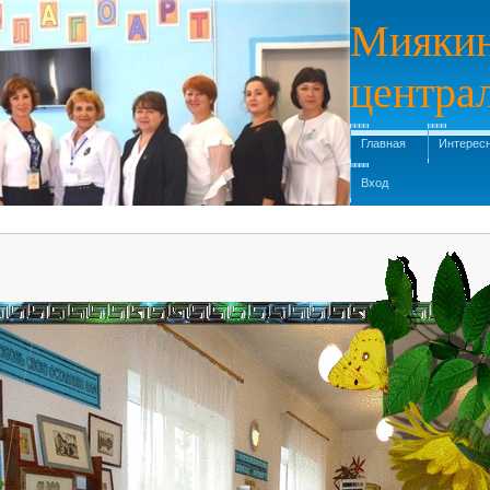
Миякин
центра
Главная
Интересн
Вход