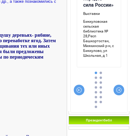
 др., а также познакомились с
душу деревьях- рябине,
 переоаботке ягод. Затем
щивания тех или иных
ся были предложены
ры по периодическим
Президентбибл