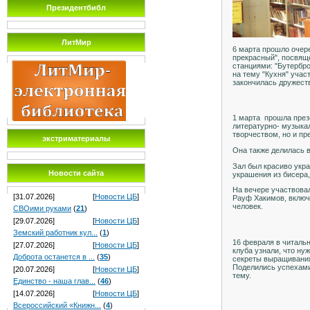
Президентбибл
ЛитМир
6 марта прошло очер
прекрасный", посвящ
станциями: "Бутербро
на тему "Кухня" учас
закончилась дружест
1 марта прошла през
литературно- музыка
творчеством, но и п
экстриматериалы
Она также делилась 
Зал был красиво укра
Новости сайта
украшения из бисера,
На вечере участвовал
[31.07.2026]
[
Новости ЦБ
]
Рауф Хакимов, включ
человек.
СВОими руками
(
21
)
[29.07.2026]
[
Новости ЦБ
]
Земский работник кул...
(
1
)
16 февраля в читальн
[27.07.2026]
[
Новости ЦБ
]
клуба узнали, что н
Доброта останется в ...
(
35
)
секреты выращивания)
Поделились успехами
[20.07.2026]
[
Новости ЦБ
]
тему.
Единство - наша глав...
(
46
)
[14.07.2026]
[
Новости ЦБ
]
Всероссийский «Книжн...
(
4
)