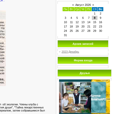
я .
«
Август 2026
»
Пн
Вт
Ср
Чт
Пт
Сб
Вс
1
2
3
4
5
6
7
8
9
10
11
12
13
14
15
16
17
18
19
20
21
22
23
24
25
26
27
28
29
30
31
Архив записей
2023 Декабрь
Форма входа
Друзья
 об экологии. Члены клуба с
огия души", "Тайна лекарственных
атериалом, затем собравшимся был