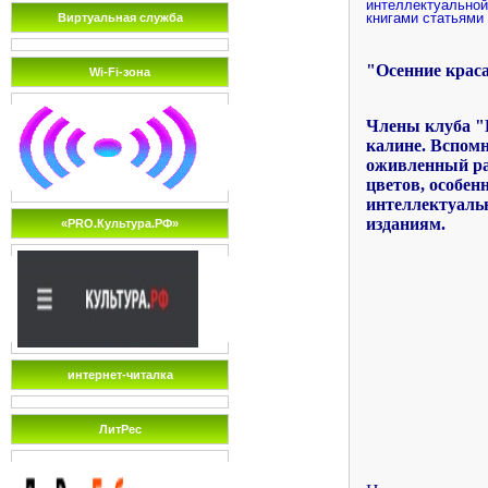
интеллектуальной
книгами статьями
Виртуальная служба
"Осенние крас
Wi-Fi-зона
Члены клуба "Р
калине. Вспомн
оживленный ра
цветов, особе
интеллектуальн
изданиям.
«PRO.Культура.РФ»
интернет-читалка
ЛитРес