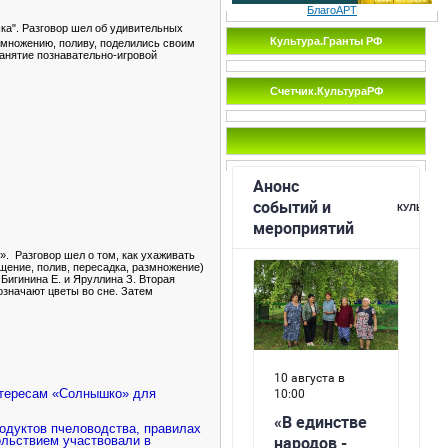
БлагоАРТ
ка". Разговор шел об удивительных
Культура.Гранты РФ
змножению, поливу, поделились своим
анятие познавательно-игровой
Счетчик.КультураРФ
».
Разговор шел о том, как ухаживать
щение, полив, пересадка, размножение)
Бигинина Е. и Яруллина З. Вторая
означают цветы во сне. Затем
интересам «Солнышко» для
родуктов пчеловодства, правилах
ольствием участвовали в