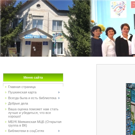
Меню сайта
Главная страница
Пушкинская карта
Всегда была и есть библиотека
Добрые дела
Ваша оценка поможет нам стать
лучше и убедиться, что все
хорошо!
МБУК Миякинская МЦБ (Открытая
группа в ВК)
Библиотеки в соцСетях