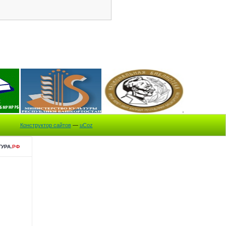
Конструктор сайтов
—
uCoz