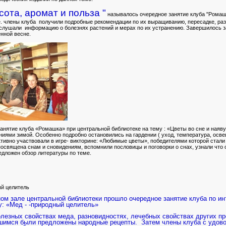
сота, аромат и польза "
называлось очередное занятие клуба "Ромаш
ое. члены клуба получили подробные рекомендации по их выращиванию, пересадке, ра
слушали информацию о болезнях растений и мерах по их устранению. Завершилось з
нной весне.
нятие клуба «Ромашка» при центральной библиотеке на тему : «Цветы во сне и наяву
иями зимой. Особенно подробно остановились на гардении ( уход, температура, осве
тивно участвовали в игре- викторине: «Любимые цветы», победителями которой стали 
освящена снам и сновидениям, вспомнили пословицы и поговорки о снах, узнали что 
дложен обзор литературы по теме.
й целитель
ном зале центральной библиотеки прошло очередное занятие клуба по 
у: «Мед - -природный целитель»
олезных свойствах меда, разновидностях, лечебных свойствах других п
шимся были предложены народные рецепты.
Затем члены клуба с удов