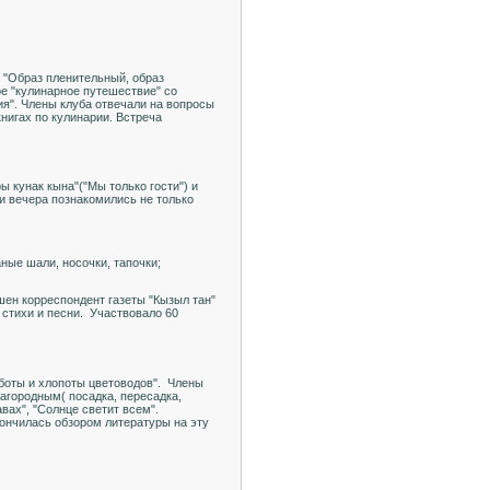
 "Образ пленительный, образ
е "кулинарное путешествие" со
ия". Члены клуба отвечали на вопросы
нигах по кулинарии. Встреча
 кунак кына"("Мы только гости") и
и вечера познакомились не только
ные шали, носочки, тапочки;
шен корреспондент газеты "Кызыл тан"
 стихи и песни. Участвовало 60
аботы и хлопоты цветоводов". Члены
агородным( посадка, пересадка,
вах", "Солнце светит всем".
кончилась обзором литературы на эту