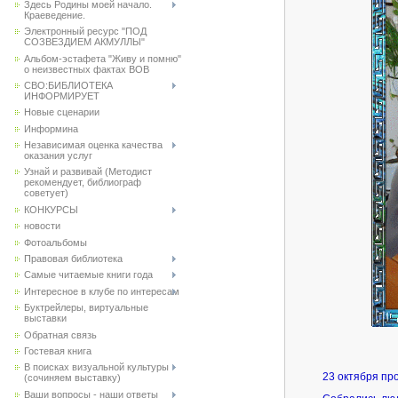
Здесь Родины моей начало.
Краеведение.
Электронный ресурс "ПОД
СОЗВЕЗДИЕМ АКМУЛЛЫ"
Альбом-эстафета "Живу и помню"
о неизвестных фактах ВОВ
СВО:БИБЛИОТЕКА
ИНФОРМИРУЕТ
Новые сценарии
Информина
Независимая оценка качества
оказания услуг
Узнай и развивай (Методист
рекомендует, библиограф
советует)
КОНКУРСЫ
новости
Фотоальбомы
Правовая библиотека
Самые читаемые книги года
Интересное в клубе по интересам
Буктрейлеры, виртуальные
выставки
Обратная связь
Гостевая книга
В поисках визуальной культуры
23 октября пр
(сочиняем выставку)
Ваши вопросы - наши ответы