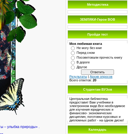
Методистика
ЗЕМЛЯКИ-Герои ВОВ
Пройди тест
Моя любимая книга
Не могу без книг
Перед сном
Посоветовали прочесть книгу
В дороге
Другое
Результаты
|
Архив опросов
Всего ответов:
20
Студентам ВУЗов
Центральная библиотека
предоставит Вам учебники в
электронном виде.Все необходимое
для изучения юридических и
финансово- экономических
дисциплин, поготовки курсовых и
дипломных работ - на одном диске!
ы – улыбка природы» .
Календарь