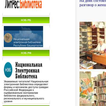
На днях состоял
разговор о женщ
НЭБ РБ
НЭБ РФ
Уважаемые читатели! Национальная
электронная библиотека определяет
формы и механизм доступа граждан
Российской Федерации к
оцифрованным материалам
библиотек федерального,
регионального и муниципального
уровня