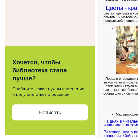
"Цветы - кра
цветах: орхидея и х
опытом. Внмательно 
программой, посвяще
Хочется, чтобы
библиотека стала
лучше?
Прошло очередное за
за комнатными растен
Затем члены клуба ак
Сообщите, какие нужны изменения
часть занятия
была п
собравшимся был пре
и получите ответ о решении
Написать
Мед природны
На днях в читаль
инвалидов на тем
Разговор шел о п
хранения. Собрав