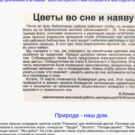
леченные и активные . Было интересно о чем поговорить и чем поделитьс
Природа - наш дом.
теке прошло очередное занятие клуба "Ромашка" для любителей цветов. Разговор шел
овали в экологических играх, конкурсах: "Эрудит", "Эколото", "Посади дерево", "Экол
ческая тропа", "Мусорбол". На этом занятии члены клуба обменялись и посадочным м
одических изданий по данной теме.