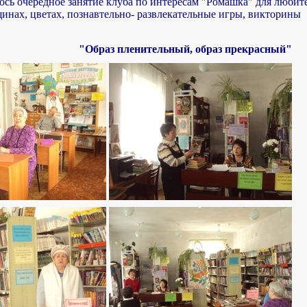
ось очередное занятие клуба по интересам "Ромашка" для любит
инах, цветах, познавтельно- развлекательные игры, викторины
"Образ пленительный, образ прекрасный"