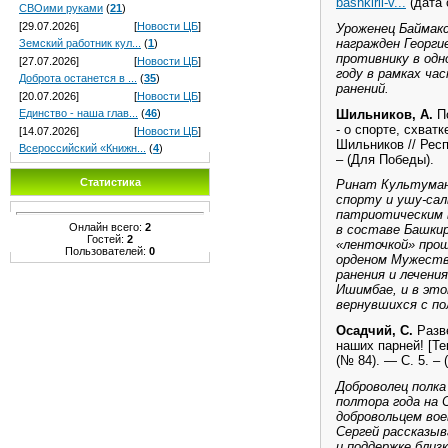
bashkirii-v...
(дата 
СВОими руками
(
21
)
[29.07.2026]
[
Новости ЦБ
]
Уроженец Баймак
награжден Георг
Земский работник кул...
(
1
)
противнику в одн
[27.07.2026]
[
Новости ЦБ
]
году в рамках ча
Доброта останется в ...
(
35
)
ранений.
[20.07.2026]
[
Новости ЦБ
]
Шильников, А.
П
Единство - наша глав...
(
46
)
- о спорте, схват
[14.07.2026]
[
Новости ЦБ
]
Шильников // Респ
Всероссийский «Книжн...
(
4
)
– (Для Победы).
Статистика
Ринат Культуман
спорту и ушу-сал
патриотическим 
Онлайн всего:
2
в составе Башкир
Гостей:
2
«ленточкой» про
Пользователей:
0
орденом Мужества
ранения и лечени
Ишимбае, и в эт
вернувшихся с по
Осадчий, С.
Разв
наших парней! [Те
(№ 84). — С. 5. – 
Доброволец полк
полтора года на 
добровольцем вое
Сергей рассказыв
и поддержке близк