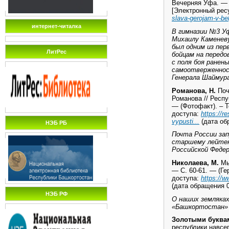
Вечерняя Уфа. — 2
[Электронный ресу
slava-gerojam-v-be
интернет-читалка
В гимназии №3 У
Михаилу Каменеву
был одним из пер
ЛитРес
бойцам на передо
с поля боя ранен
самоотверженнос
Генерала Шаймур
Романова, Н.
Поч
Романова // Респу
— (Фотофакт). – Т
доступа:
https://
vypusti...
(дата об
НЭБ РБ
Почта России зап
старшему лейтен
Российской Федер
Николаева, М.
Мы 
— С. 60-61. — (Ге
доступа:
https://w
(дата обращения 0
НЭБ РФ
О наших земляках
«Башкортостан» 
Золотыми буква
республики навсе