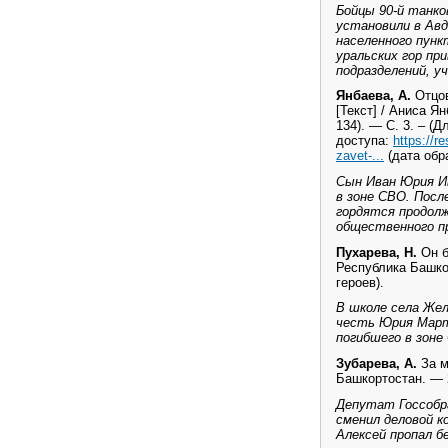
Бойцы 90-й танко
установили в Авд
населенного пункт
уральских гор пр
подразделений, у
Янбаева, А.
Отцов
[Текст] / Аниса Я
134). — С. 3. – (
доступа:
https://r
zavet-...
(дата обр
Сын Иван Юрия И
в зоне СВО. Посл
гордятся продол
общественного п
Пухарева, Н.
Он б
Республика Башкор
героев).
В школе села Же
честь Юрия Марте
погибшего в зоне
Зубарева, А.
За м
Башкортостан. — 2
Депутат Госсобра
сменил деловой к
Алексей пропал б