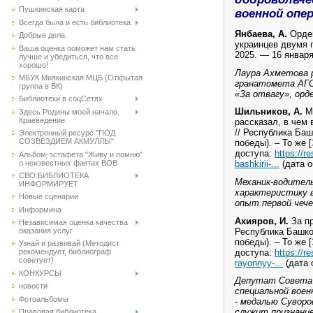
Пушкинская карта
военной опер
Всегда была и есть библиотека
Янбаева, А.
Орден
Добрые дела
украинцев двумя 
Ваша оценка поможет нам стать
2025. — 16 января
лучше и убедиться, что все
хорошо!
Лаура Ахметова 
МБУК Миякинская МЦБ (Открытая
гранатомета АГС,
группа в ВК)
«За отвагу», ор
Библиотеки в соцСетях
Шильников, А.
Мы
Здесь Родины моей начало.
Краеведение.
рассказал, в чем
// Республика Баш
Электронный ресурс "ПОД
СОЗВЕЗДИЕМ АКМУЛЛЫ"
победы). – То же 
доступа:
https://r
Альбом-эстафета "Живу и помню"
о неизвестных фактах ВОВ
bashkirii-...
(дата о
СВО:БИБЛИОТЕКА
Механик-водител
ИНФОРМИРУЕТ
характеристику в
Новые сценарии
опыт первой чече
Информина
Ахияров, И.
За пр
Независимая оценка качества
Республика Башко
оказания услуг
победы). – То же 
Узнай и развивай (Методист
доступа:
https://r
рекомендует, библиограф
советует)
rayonnyy-...
(дата 
КОНКУРСЫ
Депутат Совета 
новости
специальной воен
Фотоальбомы
- медалью Суворо
служит признани
Правовая библиотека