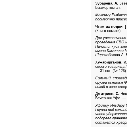
Зубарева, А.
Звез
Башкортостан. — 2
Максиму Рыбакову
посмертно присво
Чтим их подвиг
[
(Книга памяти).
Для увековечени
проведения СВО н
Памяти, куда зан
имена Каменева М.
Широкобокова А. 
Хужабирганов, И
своего товарища 
— 31 окт. (№ 126).
Сильный, справед
друзей остался Ф
погиб в зоне спец
Дмитриев, С.
Нес
Вечерняя Уфа. — 2
Уфимцу Ильдару С
Группа под коман
часов удерживала
подорвал гранато
останется храбры