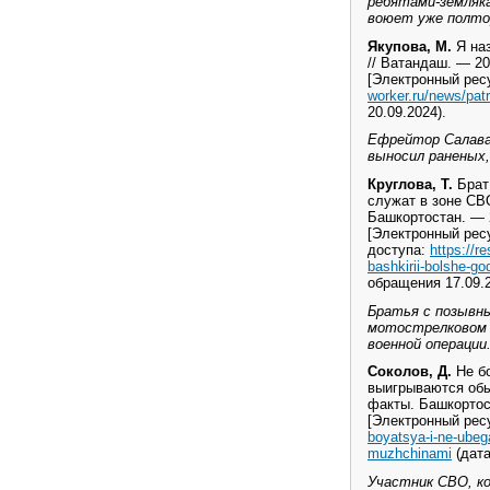
ребятами-земляка
воюет уже полтор
Якупова, М.
Я наз
// Ватандаш. — 20
[Электронный рес
worker.ru/news/patr
20.09.2024).
Ефрейтор Салават
выносил раненых,
Круглова, Т.
Брат 
служат в зоне СВО
Башкортостан. — 2
[Электронный рес
доступа:
https://
bashkirii-bolshe-g
обращения 17.09.2
Братья с позывны
мотострелковом 
военной операции
Соколов, Д.
Не бо
выигрываются обы
факты. Башкортоста
[Электронный рес
boyatsya-i-ne-ube
muzhchinami
(дата
Участник СВО, ко