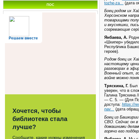
tozhe-za...
(дата о
ПОС
Боец родом их Ха
Херсонском напра
товарищами полу
и вкусняшки, пис
согревающие серд
Янбаева, А.
Родно
Решаем вместе
«Шкипер» убедилс
Республика Башко
героев).
Родом боец их Хай
настоящему ценит
разговорах в эфи
Военный опыт, г
войне можно поня
Тряскина, Г.
Был с
уверен, что в сло
Галина Тряскина /
— С. 5. — (Для По
доступа:
https://r
nav...
(дата обращ
Хочется, чтобы
Боец из Башкири
библиотека стала
СВО. Сейчас он в
лучше?
домашними делами
горячо его подде
Сообщите, какие нужны изменения
Янбаева, А.
Мы с 