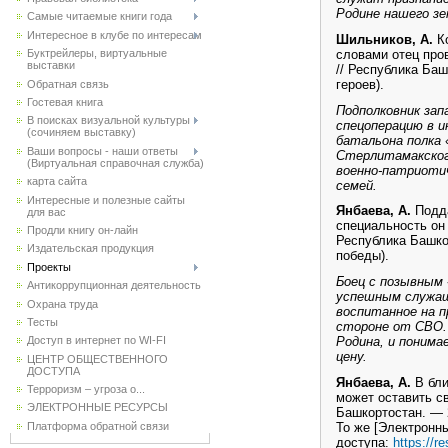
Родине нашего зе
Самые читаемые книги года
Интересное в клубе по интересам
Шильников, А.
Ко
словами отец про
Буктрейлеры, виртуальные
выставки
// Республика Баш
героев).
Обратная связь
Гостевая книга
Подполковник за
В поисках визуальной культуры
спецоперацию в и
(сочиняем выставку)
батальона полка
Ваши вопросы - наши ответы
Стерлитамакского
(Виртуальная справочная служба)
военно-патриотич
карта сайта
семей.
Интересные и полезные сайты
Янбаева, А.
Подда
для вас
специальность он 
Продли книгу он-лайн
Республика Башко
Издательская продукция
победы).
Проекты
Боец с позывным 
Антикоррупционная деятельность
успешным служащ
Охрана труда
воспитанное на п
Тесты
стороне от СВО. 
Родина, и понима
Доступ в интернет по WI-FI
цену.
ЦЕНТР ОБЩЕСТВЕННОГО
ДОСТУПА
Янбаева, А.
В бли
Терроризм – угроза о...
может оставить св
ЭЛЕКТРОННЫЕ РЕСУРСЫ
Башкортостан. — 2
То же [Электронн
Платформа обратной связи
доступа:
https://