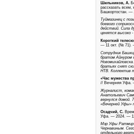
Шильников, А.
Б
рассказать всем, 
Башкортостан. — 2
Туймазинец с поз
боевого соприкос
действий. Сила д
ценятся высоко -
Короткий телесю
— 11 окт. (№ 71). 
Сотрудник Башки
братом Айнуром 
Новомихайловска.
братьях снят сю
НТВ. Коллектив 
«Час мужества пр
// Вечерняя Уфа. 
Журналист, коман
Анатольевич Само
вернулся домой. 
«Вечерней Уфы» п
Осадчий, С.
Время
Уфа. — 2024. — 11
Мэр Уфы Ратмир 
Чернавиным. Сего
отдельного верто