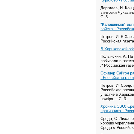
Курахово - Россий
Дергилев, И. Кон
винтовки Чукавина 
С. 3.
"Калашников" вып
войска - Российск
Петров, И. В Харь
Российская газета.
В Харьковской об
Полынский, А. На
побывала в гостях
// Российская газет
Офицер Сайгон ра
- Российская газе
Петров, И. Средс
Российские военн
участке в Харьковс
ноября. – С. 3.
Хроника СВО: Сре
противника - Росс
Среда, С. Лихая 
хорошо укрепленно
Среда // Российска