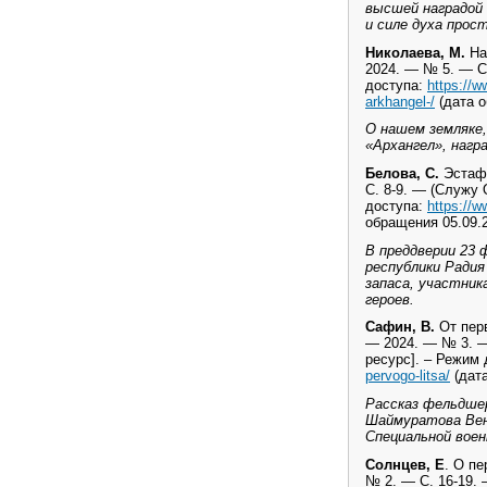
высшей наградой 
и силе духа прос
Николаева, М.
На 
2024. — № 5. — С.
доступа:
https://w
arkhangel-/
(дата о
О нашем земляке,
«Архангел», нагр
Белова, С.
Эстафе
С. 8-9. — (Служу 
доступа:
https://w
обращения 05.09.2
В преддверии 23
республики Радия
запаса, участник
героев.
Сафин, В.
От перв
— 2024. — № 3. —
ресурс]. – Режим
pervogo-litsa/
(дата
Рассказ фельдшер
Шаймуратова Вен
Специальной воен
Солнцев, Е
. О пе
№ 2. — С. 16-19.