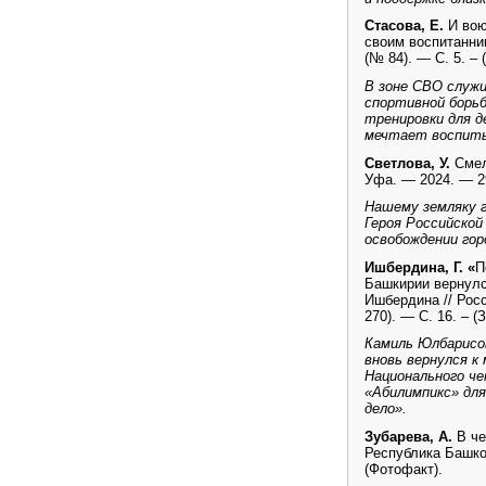
Стасова, Е.
И вою
своим воспитанни
(№ 84). — С. 5. – 
В зоне СВО служи
спортивной борьб
тренировки для д
мечтает воспиты
Светлова, У.
Смел
Уфа. — 2024. — 29
Нашему земляку 
Героя Российской
освобождении гор
Ишбердина, Г. «
П
Башкирии вернулс
Ишбердина // Рос
270). — С. 16. – (
Камиль Юлбарисов
вновь вернулся к
Национального ч
«Абилимпикс» для
дело».
Зубарева, А.
В че
Республика Башкор
(Фотофакт).