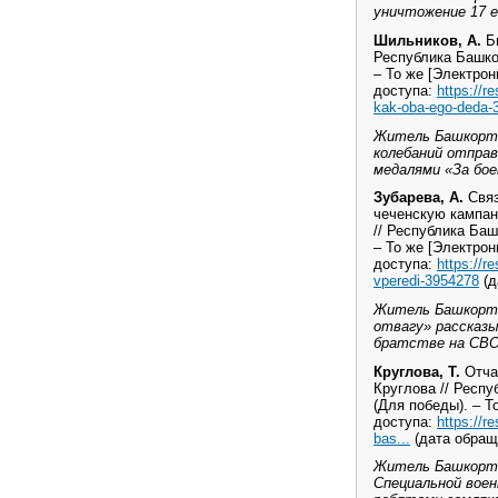
уничтожение 17 е
Шильников, А.
Би
Республика Башкор
– То же [Электрон
доступа:
https://r
kak-oba-ego-deda-
Житель Башкорто
колебаний отправ
медалями «За бое
Зубарева, А.
Связ
чеченскую кампан
// Республика Баш
– То же [Электрон
доступа:
https://r
vperedi-3954278
(д
Житель Башкорто
отвагу» рассказы
братстве на СВО
Круглова, Т.
Отчая
Круглова // Респу
(Для победы). – Т
доступа:
https://
bas...
(дата обраще
Житель Башкорто
Специальной воен