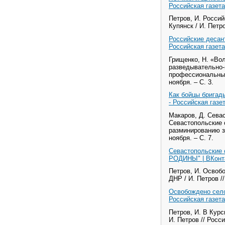
Российская газета
Петров, И. Россий
Купянск / И. Петро
Российские десант
Российская газета
Грищенко, Н. «Во
разведывательно-
профессиональных 
ноября. – С. 3.
Как бойцы бригад
- Российская газе
Макаров, Д. Сева
Севастопольские 
разминированию зе
ноября. – С. 7.
Севастопольские 
РОДИНЫ" | ВКонт
Петров, И. Освоб
ДНР / И. Петров //
Освобождено село
Российская газета
Петров, И. В Кур
И. Петров // Росси