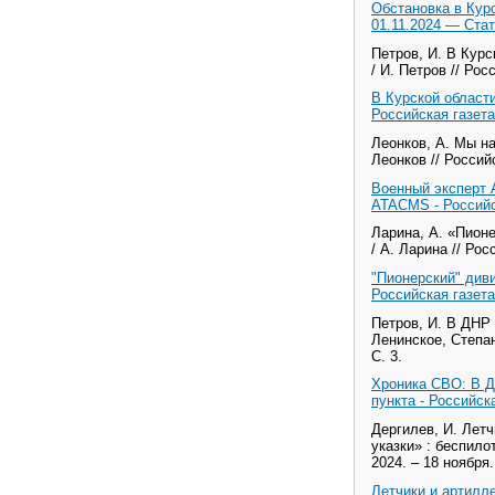
Обстановка в Кур
01.11.2024 — Ста
Петров, И. В Курс
/ И. Петров // Рос
В Курской области
Российская газета
Леонков, А. Мы н
Леонков // Российс
Военный эксперт 
ATACMS - Российс
Ларина, А. «Пионе
/ А. Ларина // Рос
"Пионерский" диви
Российская газета
Петров, И. В ДНР
Ленинское, Степано
С. 3.
Хроника СВО: В Д
пункта - Российск
Дергилев, И. Лет
указки» : беспило
2024. – 18 ноября.
Летчики и артилле