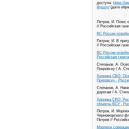
доступа:
https://w
illyuziy/
(дата обра
Петров, И. Плюс о
// Российская газе
ВС России освобо
Петров, И. В приг
// Российская газе
ВС России освобо
Российская газета
Степанов, А. Осв
Покровску / А. Сте
Хроника СВО: Осв
Покровску - Росси
Степанов, А. Нан
дорогам / А. Степа
Хроника СВО: Рос
объекты ВСУ - Рос
Петров, И. Морпе
Черноморского фл
Петров // Российск
Морпехи совершил