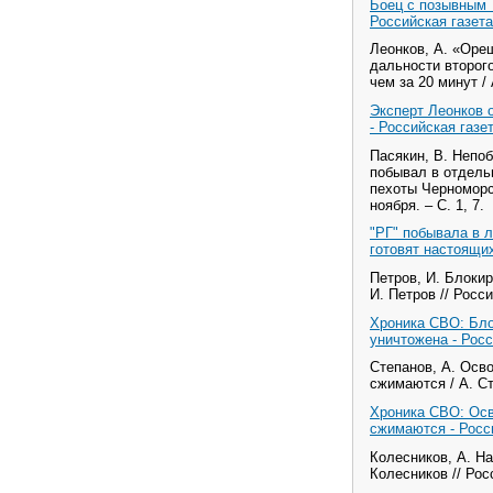
Боец с позывным 
Российская газета
Леонков, А. «Оре
дальности второг
чем за 20 минут / 
Эксперт Леонков 
- Российская газе
Пасякин, В. Непо
побывал в отдель
пехоты Черноморск
ноября. – С. 1, 7.
"РГ" побывала в л
готовят настоящих
Петров, И. Блоки
И. Петров // Росси
Хроника СВО: Бло
уничтожена - Росс
Степанов, А. Осв
сжимаются / А. Сте
Хроника СВО: Осв
сжимаются - Росс
Колесников, А. Н
Колесников // Росс