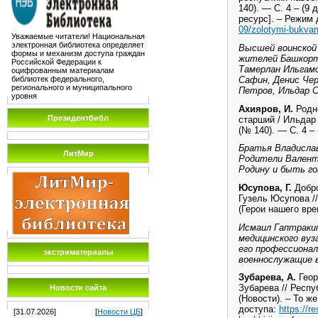
140). — С. 4 – (9
ресурс]. – Режим 
09/zolotymi-bukva
Уважаемые читатели! Национальная
электронная библиотека определяет
Высшей воинской 
формы и механизм доступа граждан
жителей Башкорт
Российской Федерации к
Тамерлан Ильгамо
оцифрованным материалам
Сафин, Денис Чер
библиотек федерального,
регионального и муниципального
Петров, Ильдар 
уровня
Ахияров, И.
Родн
Президентбибл
старший / Ильдар
(№ 140). — С. 4 –
Братья Владисла
ЛитМир
Родители Валент
Родину и быть г
Юсупова, Г.
Добро
Гузель Юсупова //
(Герои нашего вре
Исмаил Гаптраки
медицинского вуз
его профессионал
экстриматериалы
военнослужащие 
Зубарева, А.
Геор
Зубарева // Респу
Новости сайта
(Новости). – То ж
доступа:
https://
[31.07.2026]
[
Новости ЦБ
]