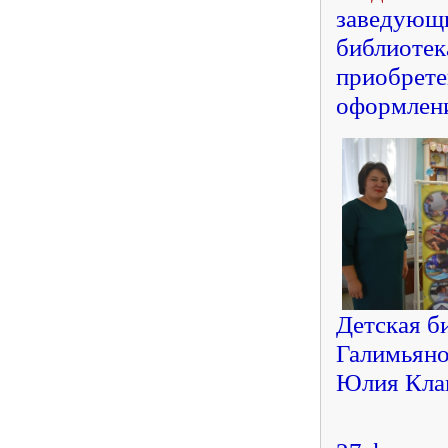
заведующи
библиотек
приобрете
оформлени
Детская б
Галимьяно
Юлия Клав