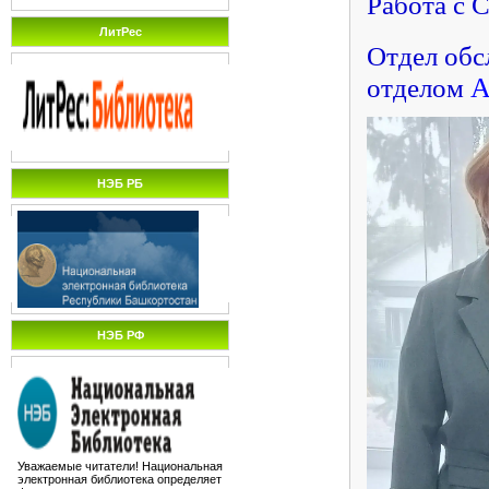
Работа с 
ЛитРес
Отдел обс
отделом
А
НЭБ РБ
НЭБ РФ
Уважаемые читатели! Национальная
электронная библиотека определяет