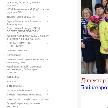
лучше и убедиться, что все
хорошо!
МБУК Миякинская МЦБ (Открытая
группа в ВК)
Библиотеки в соцСетях
Здесь Родины моей начало.
Краеведение.
Электронный ресурс "ПОД
СОЗВЕЗДИЕМ АКМУЛЛЫ"
Альбом-эстафета "Живу и помню"
о неизвестных фактах ВОВ
СВО:БИБЛИОТЕКА
ИНФОРМИРУЕТ
Новые сценарии
Информина
Независимая оценка качества
оказания услуг
Узнай и развивай (Методист
рекомендует, библиограф
советует)
КОНКУРСЫ
Директо
новости
Байназаро
Фотоальбомы
Правовая библиотека
Самые читаемые книги года
Интересное в клубе по интересам
Буктрейлеры, виртуальные
выставки