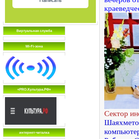
Написать
краеведче
Виртуальная служба
Wi-Fi-зона
«PRO.Культура.РФ»
Сектор ин
Шаяхметов
компьютер
интернет-читалка