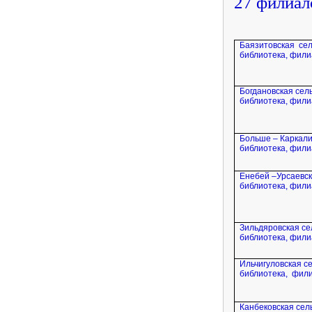
27 филиал
Баязитовская
се
библиотека, фил
Богдановская сел
библиотека, фил
Больше – Каркали
библиотека, фил
Енебей –Урсаевск
библиотека, фил
Зильдяровская се
библиотека, фил
Ильчигуловская с
библиотека,
фили
Канбековская сел