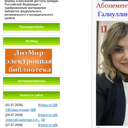
формы и механизм доступа граждан
Абонемен
Российской Федерации к
оцифрованным материалам
библиотек федерального,
Галиулли
регионального и муниципального
уровня
Президентбибл
ЛитМир
экстриматериалы
Новости сайта
[31.07.2026]
[
Новости ЦБ
]
СВОими руками
(
23
)
[29.07.2026]
[
Новости ЦБ
]
Земский работник кул...
(
1
)
[27.07.2026]
[
Новости ЦБ
]