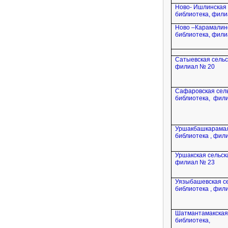
Ново- Ишлинская 
библиотека, фил
Ново –Карамалин
библиотека, фил
Сатыевская сельс
филиал № 20
Сафаровская сел
библиотека,
фили
Уршакбашкарамал
библиотека , фи
Уршакская сельск
филиал № 23
Уязыбашевская с
библиотека , фил
Шатмантамакская
библиотека,