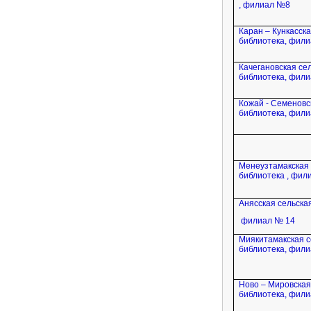
, филиал №8
Каран – Кункасск
библиотека, фил
Качегановская се
библиотека, фил
Кожай - Семеновс
библиотека, фили
Менеузтамакская 
библиотека , фил
Анясская сельская
филиал № 14
Миякитамакская с
библиотека, фил
Ново – Мировская
библиотека, фил